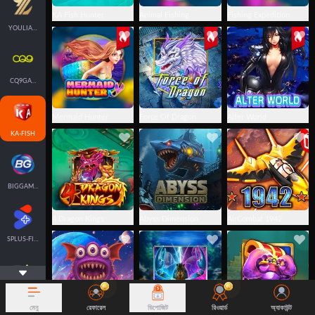
KA Fish Hunter
Animal Fishing
Fishing Expedition
YOULIANGAMING
CQ9GAMING
Mermaid Hunter
Force Of Dragon
Alter World
KA-FISH
BIGGAMING
4 Dragon Kings
Abyss Dimension
AirCombat 1942
SPLUS-FISH
BTGAMING-FISH
মেনু
রেফারেল
ডিপোজিট
রিওয়ার্ড
অ্যাকাউন্ট