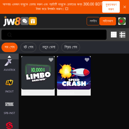
আপনার একজন বন্ধুকে রেফার করুন এবং প্রতিটি বন্ধুকে রেফারের জন্য 300.00 BDT
মুক্তকরণ
টাকা করে উপার্জন করুন। 💥
করুন
লগইন
সাইনআপ
সব গেম
হট গেম
নতুন খেলা
প্রিয় গেম
CRAZYGAMING
AVIATRIX
INOUT
Limbo
Speed Crash
SPB-INST