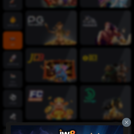
ক্রিকেট
জনপ্রিয় গেম
স্লট
তাৎক্ষণিক জয়
লাইভ
ক্যাসিনো
খেলাধুলা
কার্ড গেম