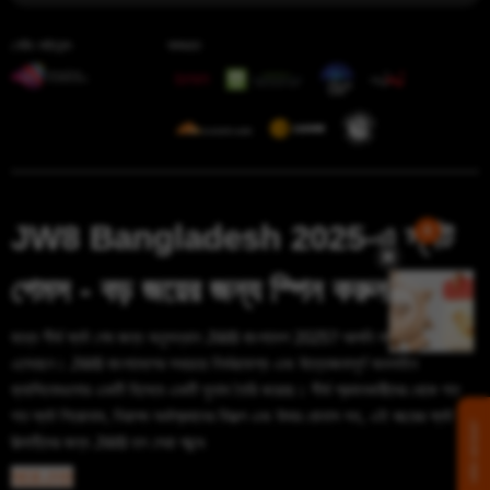
গেমিং লাইসেন্স
সাক্ষরতা
JW8 Bangladesh 2025-এ স্লট
গেমস - বড় জয়ের জন্য স্পিন করুন
মধ্যে শীর্ষ স্লট গেম জন্য অনুসন্ধান
JW8
বাংলাদেশ 2025? আপনি সঠিক জায়গায়
এসেছেন। JW8 বাংলাদেশের সবচেয়ে নির্ভরযোগ্য এবং উত্তেজনাপূর্ণ অনলাইন
ক্যাসিনোগুলোর একটি হিসেবে একটি সুনাম তৈরি করেছে। শীর্ষ প্রদানকারীদের থেকে শত
শত স্লট শিরোনাম, নিরাপদ অর্থপ্রদানের বিকল্প এবং উদার বোনাস সহ, এই বছরের স্লট
যোগাযোগ করুন
উত্সাহীদের জন্য JW8 হল সেরা পছন্দ৷
আরো দেখুন
কেন JW8 Bangladesh 2025 সালে স্লট গেমের জন্য