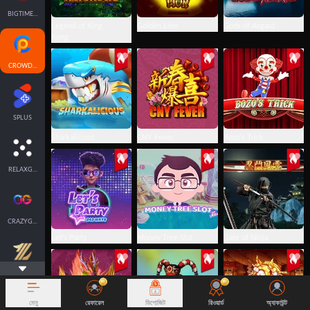
BIGTIMEGAMING
Legend of King
Golden Lion
Gods of Asgard
Kong
CROWDPLAY
SPLUS
Sharkalicious
CNY Fever
Bozo's Trick
RELAXGAMING
CRAZYGAMING
Let's Party
Money Tree Slot
Gate of Ninja
YOULIANGAMING
মেনু
রেফারেল
ডিপোজিট
রিওয়ার্ড
অ্যাকাউন্ট