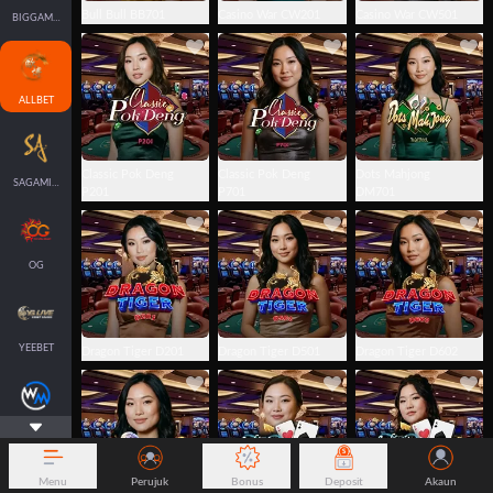
Bull Bull BB701
Casino War CW201
Casino War CW501
BIGGAMING
ALLBET
Classic Pok Deng
Classic Pok Deng
Dots Mahjong
SAGAMING
P201
P701
DM701
OG
YEEBET
Dragon Tiger D201
Dragon Tiger D501
Dragon Tiger D602
WM
Menu
Perujuk
Bonus
Deposit
Akaun