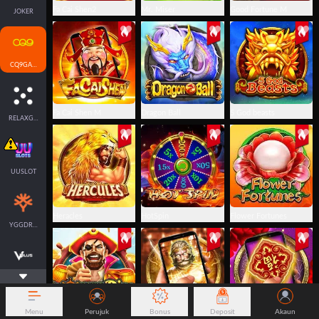
Fa Cai Shen2
Mr. Miser
Good Fortune M
JOKER
CQ9GAMING
Fa Cai Shen M
Dragon Ball
5 God beasts
RELAXGAMING
UUSLOT
Heracles
HotSpin
Flower Fortunes
YGGDRASIL
VPLUS
Menu
Perujuk
Bonus
Deposit
Akaun