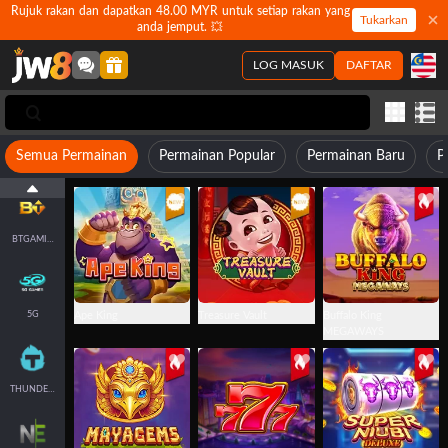
Rujuk rakan dan dapatkan 48.00 MYR untuk setiap rakan yang
RSG
Tukarkan
anda jemput. 💥
LOG MASUK
DAFTAR
ADVANTPLAY
Semua Permainan
Permainan Popular
Permainan Baru
P
POP
BTGAMING
5G
Ape King
Treasure Vault
Buffalo King
MEGAWAYS
THUNDERKICK