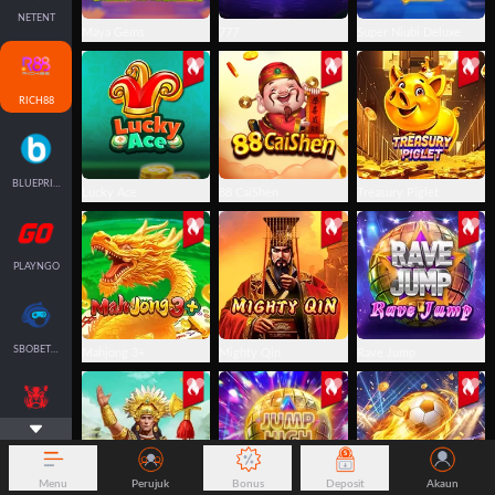
NETENT
Maya Gems
777
Super Niubi Deluxe
RICH88
BLUEPRINT
Lucky Ace
88 CaiShen
Treasury Piglet
PLAYNGO
SBOBETFUNKY
Mahjong 3+
Mighty Qin
Rave Jump
REDTIGER
Menu
Perujuk
Bonus
Deposit
Akaun