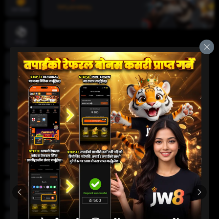
तातो खेलहरू
खेलकुद
क्रिकेट
जीवन क्यासिनो
स्लट
दुर्घटना खेल
कार्ड खेलहरू