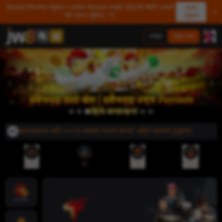
मित्रलाई सिफारिस गर्नुहोस र प्रत्येक मित्रलाई तपाईंले 500.00 NPR असली
प्राप्त
शेष प्राप्त गर्नुहोस्। 💥
गर्नुहोस्
लगइन
साइन अप
 नयाँ सदस्यहरूका लागि १००% सम्मको स्वागत बोनस! अहिले सहभागी हुनुहोस्!
रेफरल
एप
जमा
निकासी
ज्याकपोट