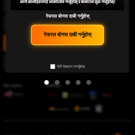
माछा पकड्नु
रेफरल बोनस दाबी गर्नुहोस्
लटरी
 रेफरल बोनस दाबी गर्नुहोस् 
इ-स्पोर्ट
फेरि देखाउन नगर्नुहोस्
चिडियाँ युद्ध
गेमिङ लाइसेन्स
प्रमाणिकता