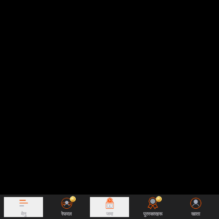
मेनु
रेफरल
जमा
पुरस्कारहरू
खाता