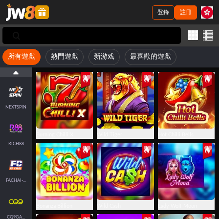
登錄
註冊
PLAYSTARGAMING
所有遊戲
熱門遊戲
新游戏
最喜歡的遊戲
PEGASUS-SLOT
NEXTSPIN
Burning Chilli X
Wild Tiger
Hot Chilli Bells
RICH88
FACHAI-SLOT
Bonanza Billion
Wild Cash
Lady Wolf Moon
CQ9GAMING