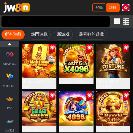
登錄
註冊
POP
所有遊戲
熱門遊戲
新游戏
最喜歡的遊戲
EPICWIN
CRAZYGAMING
Mahjong Self-Drawn
Cash God X4096
WILD QUEEN’S
VERTEXPLAY
Win 3
FORTUNE
RSG
Golden Empire2
Joker Carnival 4096
Maneki Neko
LIVE22