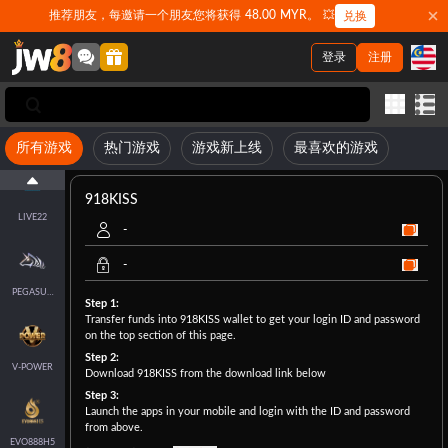
推荐朋友，每邀请一个朋友您将获得 48.00 MYR。 💥
兑换
登录
注册
MEGA
PUSSY888
所有游戏
热门游戏
游戏新上线
最喜欢的游戏
918KISS
LIVE22
-
-
PEGASUS-SLOT
Step 1:
Transfer funds into 918KISS wallet to get your login ID and password
on the top section of this page.
Step 2:
V-POWER
Download 918KISS from the download link below
Step 3:
Launch the apps in your mobile and login with the ID and password
from above.
EVO888H5