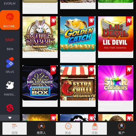
EVOPLAY
MONOPOLY Rush
Bonanza
Big Bucks Deluxe
Hour
BIGTIMEGAMING
BBIN
White Rabbit
Golden Catch _V9
Lil Devil_V1 DNT
DNT
SPLUS
FANTASMA
Millionaire_V5 DNT
Extra Chilli
Star Clusters_V1
DNT
SMARTSOFT
选项
推荐人
奖金
存款
账户