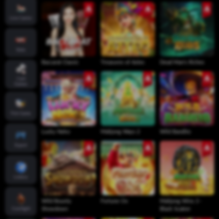
Live Casino
Slots
Baccarat Classic
Treasures of Aztec
Dead Man's Riches
Card
Games
Fish Game
Lucky Neko
Mahjong Ways 2
Wild Bandito
Esport
Lottery
Wild Bounty
Fortune Ox
Mahjong Wins 3 -
Showdown
Black Scatter
Cockfight