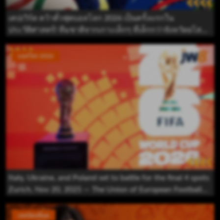
เคปเวิร์ด คว้าตั๋วฟุตบอลโลก 2026 เป็นครั้งแรกใน
ประวัติศาสตร์! ทีมชาติจากเกาะเล็กๆ ที่เล็กกว่าจังหวัดยโสธร
แต่ยิ่งใหญ่พอจะล้มยักษ์แอฟริกา วิเคราะห์รอบแบ่งกลุ่ม บอล
โลก 2026 ได้ที่ Jw8
บอลโลก 2026
Italy, Ukraine, and Poland set to battle for the final 4 spots
Zurich, Nov 20, 2025 — The Union of European Football
Associations (UEFA) has officially announced the list of 16
teams
เทคนิคสล็อต