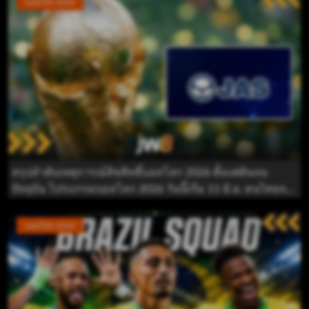
บอลโลก 2026
สรุปลำดับเหตุการณ์ลิขสิทธิ์บอลโลก 2026 ตั้งแต่ต้นจน
ปัจจุบัน โปรแกรมบอลโลก 2026 วันนี้เริ่ม 11 มิ.ย. คนไทยจะ
ดูบอลโลกสด 2026 ได้หรือเปล่า ติดตามผลบอลโลก 2026
ได้ที่ Jw8
บอลโลก 2026