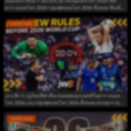
นอยเออร์กลับมา! เยอรมนี 26 แข้งลุยบอลโลก 2026 เช็ค
ตารางบอลโลก 2026 กลุ่มฟุตบอลโลก 2026 ทั้งหมด ทีมเต็ง
บอลโลก 2026 ที่มาพร้อมดราม่าสุดเซอร์ไพรส์
บอลโลก 2026
เจาะลึก 5 กฎใหม่ฟีฟ่าที่จะส่งผลต่อทุกแมตช์ในตารางบอล
โลก 2026 และกลุ่มฟุตบอลโลก 2026 ทั้งหมด ครบทุกราย
ละเอียดที่แฟนบอลต้องรู้
บอลโลก 2026