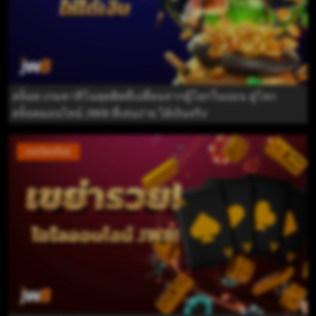
สล็อต เกมคาสิโนสุดฮิตที่เปลี่ยนจากตู้โยกในบ่อน สู่โลก
สล็อตออนไลน์ JW8 ที่เล่นง่าย ได้เงินจริง
เทคนิคสล็อต