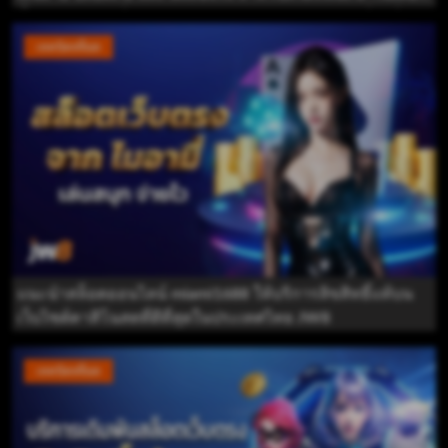
นี้ มีเกมใหม่ ๆ ที่มีกราฟิกสวยงาม และฟีเจอร์โบนัสที่น่าตื่น
เต้นรอคุณอยู่
เทคนิคสล็อต
แนะนำสล็อตออนไลน์ miami1688 ให้บริการลิขสิทธิ์แท้บน
เว็บไซต์คาสิโนสดที่ดีที่สุดในประเทศไทย JW8
เทคนิคสล็อต