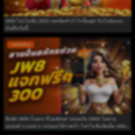
JW8 โปรโมชั่น 2025 เทคนิคทำกำไรขั้นสุด! รับโบนัสและ
เงินคืนวันนี้
เทคนิคสล็อต
สัมผัส JW8 เว็บตรง ที่ jw8thai! ปลอดภัย 100% ไม่ผ่าน
เอเย่นต์ ระบบฝาก-ถอนออโต้รวดเร็ว โปรโมชั่นจัดเต็ม สมัคร
เลยวันนี้!