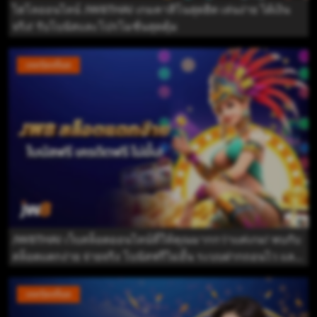
ไฮโลออนไลน์ JW8THAI เกมคาสิโนสุดฮิต เล่นง่าย ได้เงิน
จริง! รับโบนัสและโปรโมชั่นสุดคุ้ม
เทคนิคสล็อต
JW8THAI เว็บสล็อตออนไลน์ที่ให้คุณมากกว่าแค่เกม! พบกับ
สล็อตแตกง่าย จ่ายจริง โบนัสฟรีไม่อั้น ระบบฝากถอนไว และ
เคล็ดลับเล่นสล็อตให้ปัง!
เทคนิคสล็อต