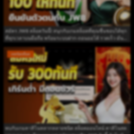
สมัคร JW8 สล็อตวันนี้! สนุกกับเกมสล็อตที่คุณชื่นชอบได้ทุก
ที่ทุกเวลาบนมือถือ พร้อมระบบฝาก-ถอนออโต้ รวดเร็ว มั่นใจ
ได้ในความปลอดภัยสูงสุด!
เทคนิคสล็อต
พบกับเกมคาสิโนหลากหลายชนิด สล็อตออนไลน์ คาสิโนสด