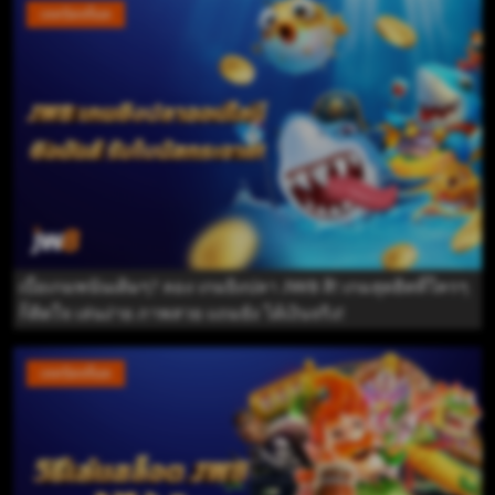
สมัครเลย!
เทคนิคสล็อต
เบื่อเกมพนันเดิมๆ? ลอง เกมยิงปลา JW8 สิ! เกมสุดฮิตที่ใครๆ
ก็ติดใจ เล่นง่าย ภาพสวย แถมยัง ได้เงินจริง!
เทคนิคสล็อต