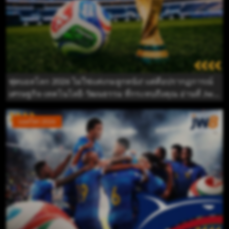
ฟุตบอลโลก 2026 ไม่ใช่แค่เกมลูกหนัง! แต่คือปรากฏการณ์
เศรษฐกิจ-เทคโนโลยี-วัฒนธรรม ที่กระทบถึงคุณ อ่านที่ Jw8
ได้เลย
บอลโลก 2026