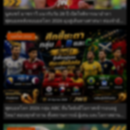
นูสแซร์ มาซราวี แนวรับวัย 28 ปี เปิดใจพิจารณาอำลา
ฟุตบอลหลังจบบอลโลก 2026 มุ่งสู่เส้นทางศาสนา ท่องจำอัล
กุรอาน ดูบอลโลกสด 2026 ตารางบอลโลก 2026 48 ทีมบอล
โลก 2026 มีใครบ้าง
บอลโลก 2026
Geisha’s Revenge
Mahjong Dragon
Sweet Bonanza™
Queen Of Inca
Ways of the Qilin
Anubis Wrath
ฟุตบอลโลก 2026 กลุ่ม ABC ทีมใดยังมีโอกาศเข้ารอบอยู่
ไหม? ตอบทุกคำถาม ทั้งสถานการณ์ ผู้เล่น และโอกาสผ่าน
Mahjong Wins 2
Sweet Bonanza
Caishen Wins
รอบ วิเคราะห์บอลวันนี้ บอลโลก 2026
1000