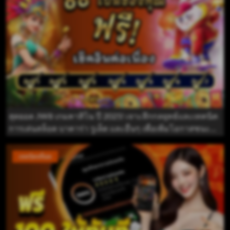
สุดยอด JW8 เกมคาสิโน ปี 2025! เจาะลึกกลยุทธ์และเทคนิค
การเล่นสล็อต บาคาร่า รูเล็ต และอื่นๆ เพื่อเพิ่มโอกาสชนะ
และทำกำไรสูงสุดในทุกการเดิมพัน
เทคนิคสล็อต