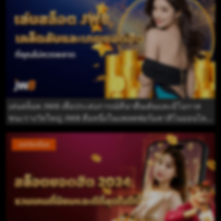
เล่นสล็อต JW8 เพื่อประสบการณ์ที่น่าตื่นเต้นและมีโอกาส
ชนะรางวัลใหญ่ JW8 คือหนึ่งในแพลตฟอร์มคาสิโนออนไลน์
ที่คุณไม่ควรพลาด!
เทคนิคสล็อต