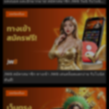
แทงบอล และอีกมากมาย! สมัครสมาชิก JW8 วันนี้ รับโบนัส
สุดคุ้มและโปรโมชั่นพิเศษมากมาย!
เทคนิคสล็อต
JW8 สมัครสมาชิก ทางเข้า JW8 เล่นสล็อตแตกง่าย รับโบนัส
ทันที!
เทคนิคสล็อต