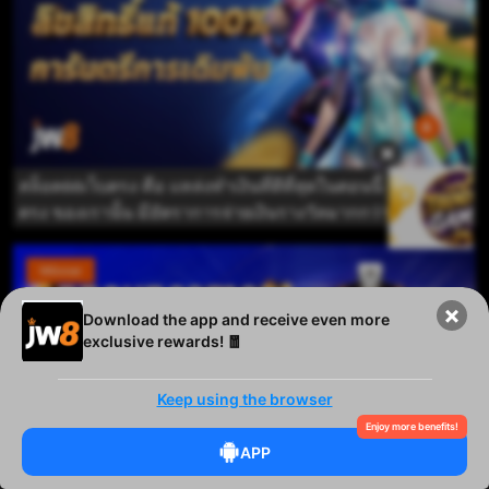
สล็อต66เว็บตรง คือ แหล่งทำเงินที่ดีที่สุดในตอนนี้ สล็อตเว็บ
ตรง ของเรานั้น มีอัตราการจ่ายเงินรางวัลมากกว่าเว็บอื่น ๆ
Winner
Download the app and receive even more
exclusive rewards! 🧧
Keep using the browser
Enjoy more benefits!
APP
Menu
Referral
Register
Rewards Center
Account