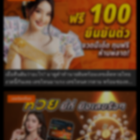
เมื่อคืนฝันว่าอะไร? มาดูคำทำนายฝันพร้อมเลขเด็ดหวยไทย
งวดนี้กันเลย เลขไหนมาแรง เลขไหนควรตาม พร้อมช่องทาง
แทงหวยง่ายๆ ผ่าน jw8thai10.com
เทคนิคสล็อต