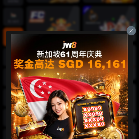
体育博彩
真人娱乐
老虎机
Live Slot
捕鱼游戏
纸牌游戏
彩票娱乐