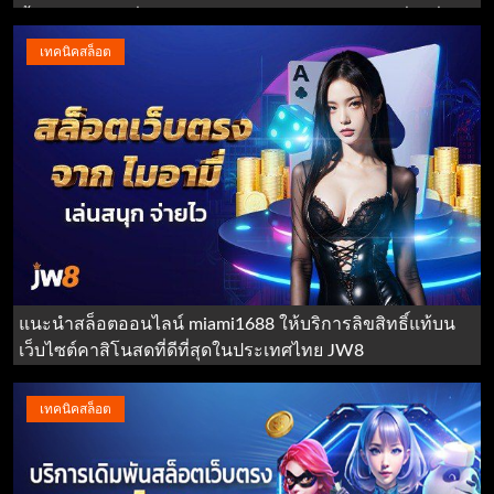
นี้ มีเกมใหม่ ๆ ที่มีกราฟิกสวยงาม และฟีเจอร์โบนัสที่น่าตื่น
เต้นรอคุณอยู่
เทคนิคสล็อต
แนะนำสล็อตออนไลน์ miami1688 ให้บริการลิขสิทธิ์แท้บน
เว็บไซต์คาสิโนสดที่ดีที่สุดในประเทศไทย JW8
เทคนิคสล็อต