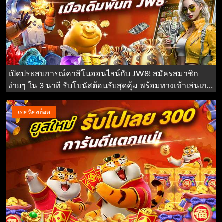
เปิดประสบการณ์คาสิโนออนไลน์กับ JW8! สมัครสมาชิก
ง่ายๆ ใน 3 นาที รับโบนัสต้อนรับสุดคุ้ม พร้อมทางเข้าเล่นเกม
หลากหลาย ปลอดภัย มั่นใจได้ 24 ชม.
เทคนิคสล็อต