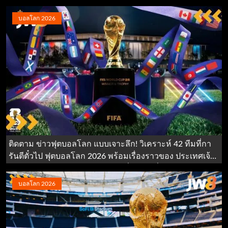
ฟุตบอลโลก2026รอบสุดท้ายได้อีกครั้ง
บอลโลก 2026
ติดตาม ข่าวฟุตบอลโลก แบบเจาะลึก! วิเคราะห์ 42 ทีมที่กา
รันตีตั๋วไป ฟุตบอลโลก 2026 พร้อมเรื่องราวของ ประเทศเจ้า
ภาพบอลโลก 2026 และทีมม้ามืดที่มาแรงที่สุด
บอลโลก 2026