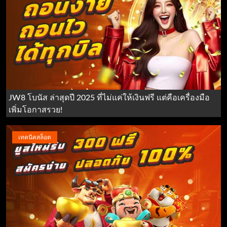
JW8 โบนัส ล่าสุดปี 2025 ที่ไม่แค่ให้เงินฟรี แต่คือเครื่องมือ
เพิ่มโอกาสรวย!
เทคนิคสล็อต