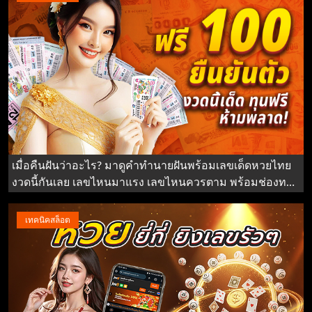
เมื่อคืนฝันว่าอะไร? มาดูคำทำนายฝันพร้อมเลขเด็ดหวยไทย
งวดนี้กันเลย เลขไหนมาแรง เลขไหนควรตาม พร้อมช่องทาง
แทงหวยง่ายๆ ผ่าน jw8thai10.com
เทคนิคสล็อต