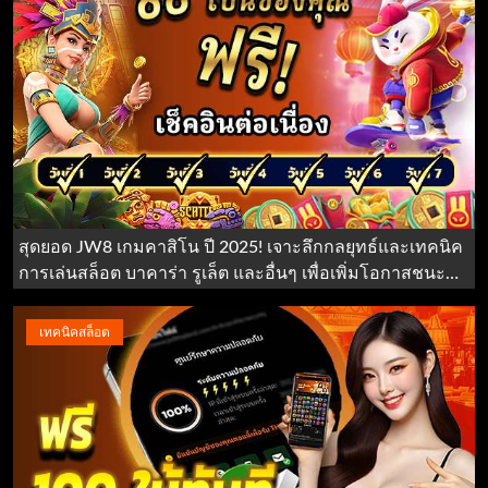
สุดยอด JW8 เกมคาสิโน ปี 2025! เจาะลึกกลยุทธ์และเทคนิค
การเล่นสล็อต บาคาร่า รูเล็ต และอื่นๆ เพื่อเพิ่มโอกาสชนะ
และทำกำไรสูงสุดในทุกการเดิมพัน
เทคนิคสล็อต