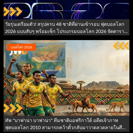
วัยรุ่นเตรียมตัว! สรุปครบ 48 ชาติที่ผ่านเข้ารอบ ฟุตบอลโลก
2026 แบบสับๆ พร้อมเช็ก โปรแกรมบอลโลก 2026 จัดตาราง
เชียร์ทีมโปรดซัมเมอร์นี้ ห้ามพลาด!
บอลโลก 2026
ทัพ "บาฟาน่า บาฟาน่า" ทีมชาติแอฟริกาใต้ อดีตเจ้าภาพ
ฟุตบอลโลก 2010 สามารถคว้าตั๋วกลับมาวาดลวดลายในศึก