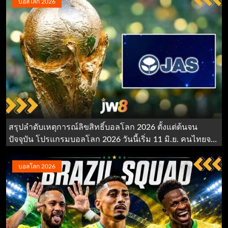
บอลโลก 2026
สรุปลำดับเหตุการณ์ลิขสิทธิ์บอลโลก 2026 ตั้งแต่ต้นจน
ปัจจุบัน โปรแกรมบอลโลก 2026 วันนี้เริ่ม 11 มิ.ย. คนไทยจะ
ดูบอลโลกสด 2026 ได้หรือเปล่า ติดตามผลบอลโลก 2026
ได้ที่ Jw8
บอลโลก 2026