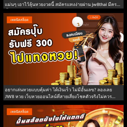
แม่นๆ เอาไว้ลุ้นหวยงวดนี้ สมัครแทงง่ายผ่าน jw8thai มีครบ
ทั้งหวยไทย หวยยี่กี ฮานอย ลาว!
เทคนิคสล็อต
อยากเล่นหวยแบบคุ้มค่า ได้เงินเร็ว ไม่มีอั้นเลข? ลองเลย
JW8 หวย เว็บหวยออนไลน์ที่สายเสี่ยงโชคตัวจริงไม่ควร
พลาด สมัครฟรี มีโปรแจกเพียบ!
เทคนิคสล็อต