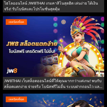
ไฮโลออนไลน์ JW8THAI เกมคาสิโนสุดฮิต เล่นง่าย ได้เงิน
จริง! รับโบนัสและโปรโมชั่นสุดคุ้ม
เทคนิคสล็อต
JW8THAI เว็บสล็อตออนไลน์ที่ให้คุณมากกว่าแค่เกม! พบกับ
สล็อตแตกง่าย จ่ายจริง โบนัสฟรีไม่อั้น ระบบฝากถอนไว และ
เคล็ดลับเล่นสล็อตให้ปัง!
เทคนิคสล็อต