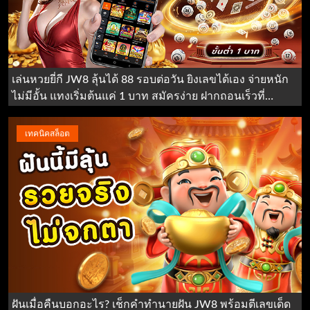
เล่นหวยยี่กี JW8 ลุ้นได้ 88 รอบต่อวัน ยิงเลขได้เอง จ่ายหนัก
ไม่มีอั้น แทงเริ่มต้นแค่ 1 บาท สมัครง่าย ฝากถอนเร็วที่
jw8thai
เทคนิคสล็อต
ฝันเมื่อคืนบอกอะไร? เช็กคำทำนายฝัน JW8 พร้อมตีเลขเด็ด